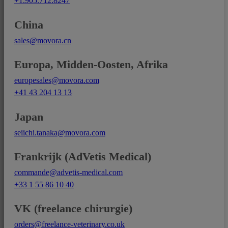
+1.905.712.8247
China
sales@movora.cn
Europa, Midden-Oosten, Afrika
europesales@movora.com
+41 43 204 13 13
Japan
seiichi.tanaka@movora.com
Frankrijk (AdVetis Medical)
commande@advetis-medical.com
+33 1 55 86 10 40
VK (freelance chirurgie)
orders@freelance-veterinary.co.uk