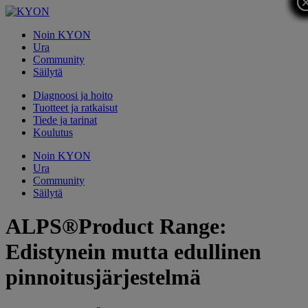
Noin KYON
Ura
Community
Säilytä
Diagnoosi ja hoito
Tuotteet ja ratkaisut
Tiede ja tarinat
Koulutus
Noin KYON
Ura
Community
Säilytä
ALPS®Product Range:
Edistynein mutta edullinen
pinnoitusjärjestelmä