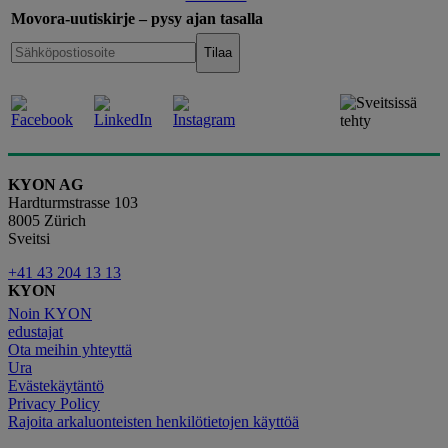
Movora-uutiskirje – pysy ajan tasalla
KYON AG
Hardturmstrasse 103
8005 Zürich
Sveitsi
+41 43 204 13 13
KYON
Noin KYON
edustajat
Ota meihin yhteyttä
Ura
Evästekäytäntö
Privacy Policy
Rajoita arkaluonteisten henkilötietojen käyttöä