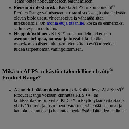
Tämä johtaa nopeutuneeseen paranemiseen.
®
Pienempi infektioriski.
Kaikki ALPS: n komponentit
Product Range valmistetaan a
titaani
seoksen, jonka tiedetään
olevan biologisesti yhteensopiva ja vähentää siten
infektioriskiä. On
monia etuja titaanille
, koska se esimerkiksi
sallii levyjen muotoilun.
Helppokäyttöinen.
KLS ™ on suunniteltu tekemään
asennus helppoa, nopeaa ja turvallista
. Lisäksi
monokortikaalisten lukitusruuvien käyttö estää terveiden
luiden tarpeettoman vahingoittumisen.
®
Mikä on ALPS: n käytön taloudellinen hyöty
Product Range?
®
Alennetut pääomakustannukset.
Kaikki levyt ALPS: ssä
Product Range voidaan kiinnittää KLS ™ - tai
kortikaalikierre-ruuveilla. KLS ™: n käyttö yksinkertaistaa ja
yhdistää ruuvi- ja instrumenttivarastoa, vähentää pääoma- ja
kantokustannuksia ja helpottaa henkilöstön laitteiden hallintaa.