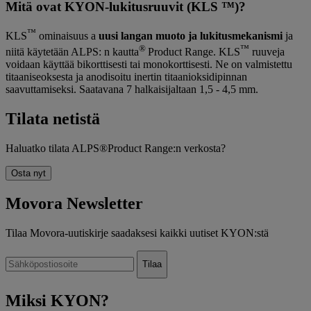
Mitä ovat KYON-lukitusruuvit (KLS ™)?
™
KLS
ominaisuus a
uusi langan muoto ja lukitusmekanismi
ja
®
™
niitä käytetään ALPS: n kautta
Product Range. KLS
ruuveja
voidaan käyttää bikorttisesti tai monokorttisesti. Ne on valmistettu
titaaniseoksesta ja anodisoitu inertin titaanioksidipinnan
saavuttamiseksi. Saatavana 7 halkaisijaltaan 1,5 - 4,5 mm.
Tilata netistä
Haluatko tilata ALPS®Product Range:n verkosta?
Osta nyt
Movora Newsletter
Tilaa Movora-uutiskirje saadaksesi kaikki uutiset KYON:stä
Miksi KYON?