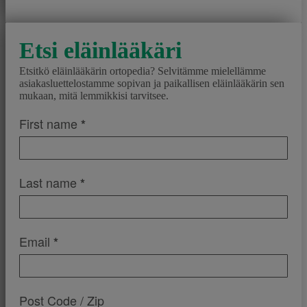
Etsi eläinlääkäri
Etsitkö eläinlääkärin ortopedia? Selvitämme mielellämme
asiakasluettelostamme sopivan ja paikallisen eläinlääkärin sen
mukaan, mitä lemmikkisi tarvitsee.
01_FindAVet
First name
*
Last name
*
Email
*
Post Code / Zip