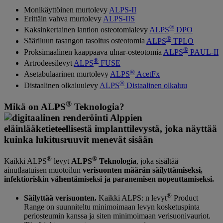
Monikäyttöinen murtolevy
ALPS-II
Erittäin vahva murtolevy
ALPS-IIS
®
Kaksinkertainen lantion osteotomialevy
ALPS
DPO
®
Sääriluun tasangon tasoitus osteotomia
ALPS
TPLO
®
Proksimaalinen kaappaava ulnar-osteotomia
ALPS
PAUL-II
®
Artrodeesilevyt
ALPS
FUSE
®
Asetabulaarinen murtolevy
ALPS
AcetFx
®
Distaalinen olkaluulevy
ALPS
Distaalinen olkaluu
®
Mikä on ALPS
Teknologia?
®
®
Kaikki ALPS
levyt
ALPS
Teknologia
, joka sisältää
ainutlaatuisen muotoilun
verisuonten määrän säilyttämiseksi,
infektioriskin vähentämiseksi ja paranemisen nopeuttamiseksi.
®
Säilyttää verisuonten.
Kaikki ALPS: n levyt
Product
Range on suunniteltu minimoimaan levyn kosketuspinta
periosteumin kanssa ja siten minimoimaan verisuonivauriot.