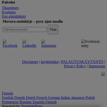
Palvelut
Tilaaminen
Koulutus
Etsi eläinlääkäri
Movora-uutiskirje – pysy ajan tasalla
Disclaimer
|
käyttöehdot
|
PALAUTUSKÄYTÄNTÖ
|
Privacy Policy
|
Impressum
Finnish
English
Danish
Dutch
French
German
Italian
Japanese
Polish
Portuguese
Russian
Spanish
Finnish
Powered by
TranslatePress