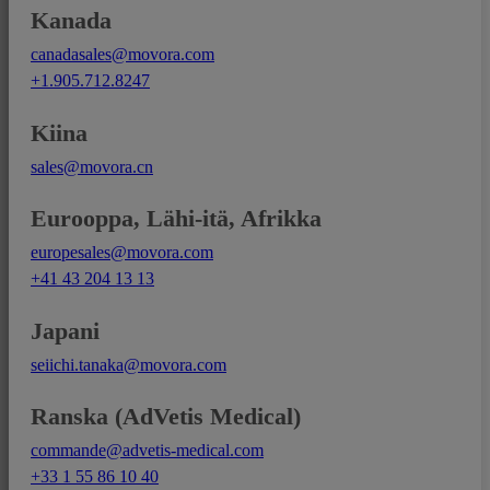
Kanada
canadasales@movora.com
+1.905.712.8247
Kiina
sales@movora.cn
Eurooppa, Lähi-itä, Afrikka
europesales@movora.com
+41 43 204 13 13
Japani
seiichi.tanaka@movora.com
Ranska (AdVetis Medical)
commande@advetis-medical.com
+33 1 55 86 10 40