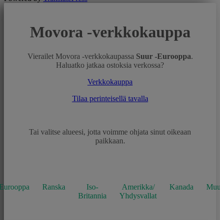
Movora -verkkokauppa
Vierailet Movora -verkkokaupassa
Suur -Eurooppa
.
Haluatko jatkaa ostoksia verkossa?
Verkkokauppa
Tilaa perinteisellä tavalla
Tai valitse alueesi, jotta voimme ohjata sinut oikeaan
paikkaan.
Eurooppa
Ranska
Iso-
Amerikka/
Kanada
Mu
Britannia
Yhdysvallat