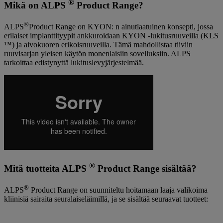
®
Mikä on ALPS
Product Range?
®
ALPS
Product Range on KYON: n ainutlaatuinen konsepti, jossa
erilaiset implanttityypit ankkuroidaan KYON -lukitusruuveilla (KLS
™) ja aivokuoren erikoisruuveilla. Tämä mahdollistaa tiiviin
ruuvisarjan yleisen käytön monenlaisiin sovelluksiin. ALPS
tarkoittaa edistynyttä lukituslevyjärjestelmää.
®
Mitä tuotteita ALPS
Product Range sisältää?
®
ALPS
Product Range on suunniteltu hoitamaan laaja valikoima
kliinisiä sairaita seuralaiseläimillä, ja se sisältää seuraavat tuotteet: